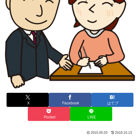
X
Facebook
はてブ
Pocket
LINE
2015.05.03
2018.10.13