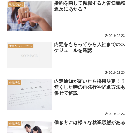
婚約を隠して転職すると告知義務
転職の心得
違反にあたる？
2019.02.23
内定をもらってから入社までのス
仕事が決まったら
ケジュールを確認
2019.02.23
内定通知が届いたら採用決定！？
転職活動
無くした時の再発行や辞退方法も
併せて解説
2019.02.23
働き方には様々な就業形態がある
転職活動